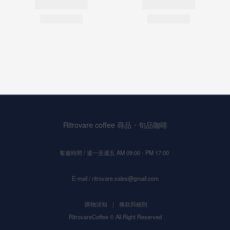
Ritrovare coffee 尋品・旬品咖啡
客服時間 / 週一至週五 AM 09:00 - PM 17:00
E-mail / ritrovare.sales@gmail.com
購物須知
｜
條款與細則
RitrovareCoffee © All Right Reserved