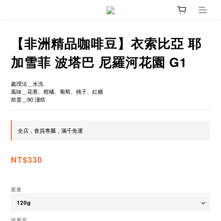
【非洲精品咖啡豆】衣索比亞 耶
加雪菲 波塔巴 尼羅河花園 G1
處理法＿水洗
風味＿花香、柑橘、葡萄、桃子、紅糖
焙度＿90 淺焙
全店，會員專屬，滿千免運
NT$330
重量
研磨度