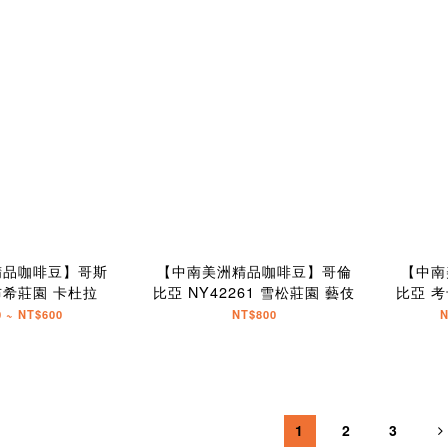
精品咖啡豆】哥斯
【中南美洲精品咖啡豆】哥倫
【中南
布希莊園 卡杜拉
比亞 NY42261 雪松莊園 藝伎
比亞 考卡
 ~ NT$600
NT$800
N
1
2
3