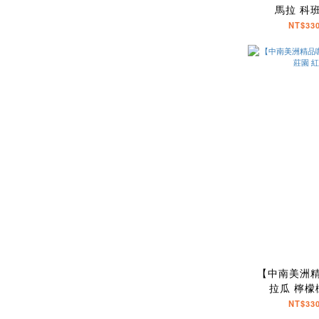
馬拉 科
NT$330
【中南美洲
拉瓜 檸檬
F
NT$330