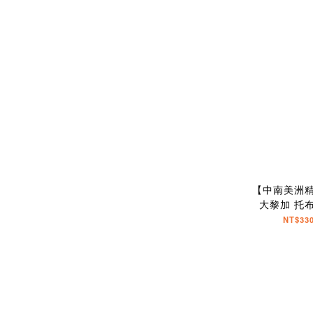
【中南美洲
大黎加 托
NT$330