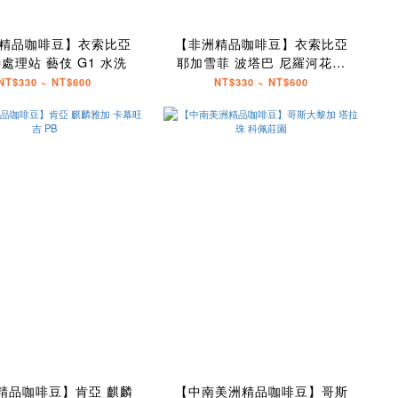
精品咖啡豆】衣索比亞
【非洲精品咖啡豆】衣索比亞
處理站 藝伎 G1 水洗
耶加雪菲 波塔巴 尼羅河花園
G1
NT$330 ~ NT$600
NT$330 ~ NT$600
精品咖啡豆】肯亞 麒麟
【中南美洲精品咖啡豆】哥斯