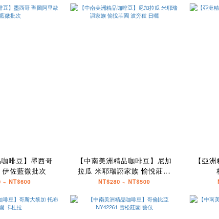
品咖啡豆】墨西哥
【中南美洲精品咖啡豆】尼加
【亞洲
 伊佐藍微批次
拉瓜 米耶瑞詡家族 愉悅莊園
波旁種 日曬
 ~ NT$600
NT$280 ~ NT$500