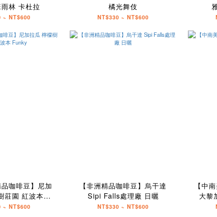
班雨林 卡杜拉
橘光舞伎
 ~ NT$600
NT$330 ~ NT$600
精品咖啡豆】尼加
【非洲精品咖啡豆】烏干達
【中南
樹莊園 紅波本
Sipi Falls處理廠 日曬
大黎
unky
 ~ NT$600
NT$330 ~ NT$600