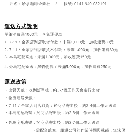
戶名：哈拿咖啡企業社 /
帳號:
0141-940-082191
運送方式說明
單筆消費滿1000元，享免運優惠
1.
7-11 / 全家店到店取貨付款
/
未滿1,000元，加收運費80元
2.
7-11 / 全家店到店取貨不付款
/
未滿1,000元，加收運費80元
3. 本島
宅配寄送 :
未滿1,000元，加收運費150元
4. 外島
宅配寄送 :
黑貓物流 /
未滿5,000元，加收運費250元
運送政策
・出貨天數：收到訂單後，約3-7個工作天會進行出貨
・
物流運送天數：
・
7-11 / 全家店到店取貨：於商品寄出後，約2-4個工作天送達
・
本島
宅配寄送 :
於商品寄出後，約2-3個工作天送達
・
外島
宅配寄送 :
於商品寄出後，約3-7個工作天送達
(需配合航空、船運公司的作業時間與載能，無法保