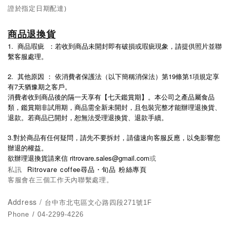
證於指定日期配達)
商品退換貨
1. 商品瑕疵 ：若收到商品未開封即有破損或瑕疵現象，請提供照片並聯
繫客服處理。
2.
19
1
其他原因
：
依消費者保護法（以下簡稱消保法）第
條第
項規定享
7
有
天猶豫期之客戶。
消費者收到商品後的隔一天享有【七天鑑賞期】。本公司之產品屬食品
類，鑑賞期非試用期，商品需全新未開封，且包裝完整才能辦理退換貨、
退款。
若商品已開封，恕無法受理退換貨、退款手續。
3.
對於商品有任何疑問，請先不要拆封，請儘速向客服反應，以免影響您
辦退的權益。
ritrovare.sales@gmail.com
或
欲辦理退換貨請來信
私訊
Ritrovare coffee尋品・旬品 粉絲專頁
客服會在三個工作天內聯繫處理。
Address /
台中市北屯區文心路四段271號1F
Phone / 04-2299-4226