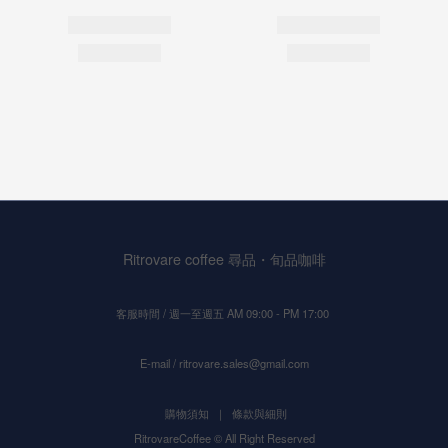
Ritrovare coffee 尋品・旬品咖啡
客服時間 / 週一至週五 AM 09:00 - PM 17:00
E-mail / ritrovare.sales@gmail.com
購物須知
｜
條款與細則
RitrovareCoffee © All Right Reserved