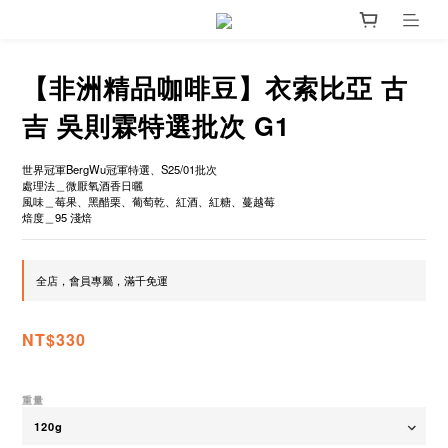
【非洲精品咖啡豆】衣索比亞 古
吉 吳則霖特選批次 G1
世界冠軍BergWu冠軍特選、S25/01批次
處理法＿微厭氧酒香日曬
風味＿莓果、黑醋栗、葡萄乾、紅酒、紅糖、蔓越莓
焙度＿95 淺焙
全店，會員專屬，滿千免運
NT$330
重量