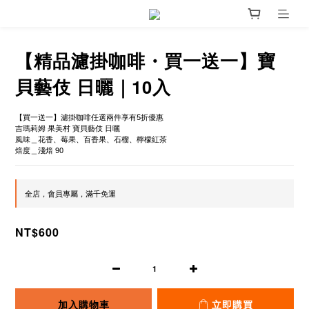
【精品濾掛咖啡・買一送一】寶
貝藝伎 日曬｜10入
【買一送一】濾掛咖啡任選兩件享有5折優惠
吉瑪莉姆 果美村 寶貝藝伎 日曬
風味＿花香、莓果、百香果、石榴、檸檬紅茶
焙度＿淺焙 90
全店，會員專屬，滿千免運
NT$600
加入購物車
立即購買