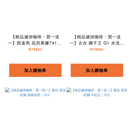
【精品濾掛咖啡・買一送
【精品濾掛咖啡・買一送
一】西達馬 花貝果娜74158
一】古吉 獅子王 G1 水洗｜
TOP G1｜10入
10入
NT$600
NT$600
加入購物車
加入購物車