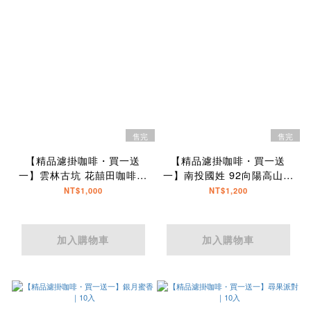
售完
售完
【精品濾掛咖啡・買一送
【精品濾掛咖啡・買一送
一】雲林古坑 花囍田咖啡莊
一】南投國姓 92向陽高山咖
園 SL34｜10入
啡 藝伎｜10入
NT$1,000
NT$1,200
加入購物車
加入購物車