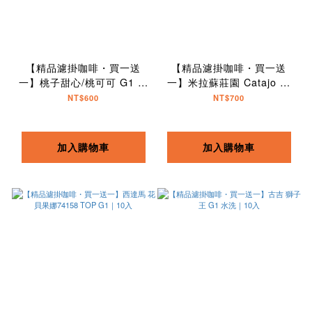
【精品濾掛咖啡・買一送
【精品濾掛咖啡・買一送
一】桃子甜心/桃可可 G1 水
一】米拉蘇莊園 Catajo 藝
洗｜10入
伎拼配｜10入
NT$600
NT$700
加入購物車
加入購物車