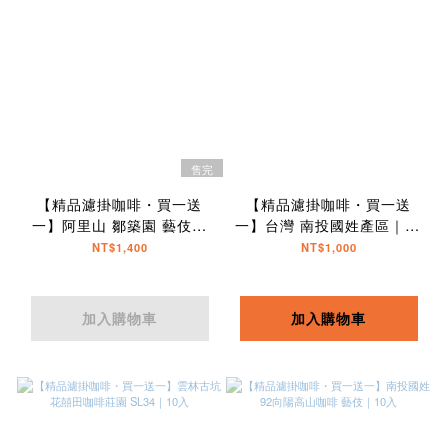
售完
【精品濾掛咖啡・買一送
【精品濾掛咖啡・買一送
一】阿里山 鄒築園 藝伎｜
一】台灣 南投國姓產區｜10
10入
入
NT$1,400
NT$1,000
加入購物車
加入購物車