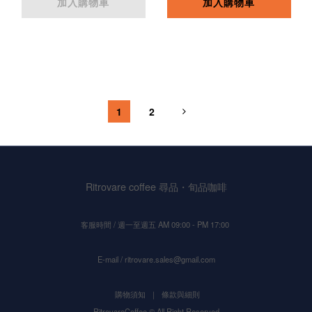
加入購物車
加入購物車
1
2
Ritrovare coffee 尋品・旬品咖啡
客服時間 / 週一至週五 AM 09:00 - PM 17:00
E-mail / ritrovare.sales@gmail.com
購物須知
｜
條款與細則
RitrovareCoffee © All Right Reserved