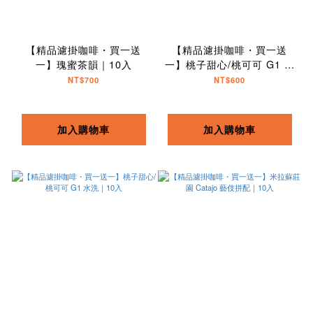
【精品濾掛咖啡・買一送
【精品濾掛咖啡・買一送
一】瑰蜜茶韻｜10入
一】桃子甜心/桃可可 G1 日
曬｜10入
NT$700
NT$600
加入購物車
加入購物車