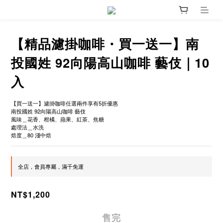
【精品濾掛咖啡・買一送一】南
投國姓 92向陽高山咖啡 藝伎｜10
入
【買一送一】濾掛咖啡任選兩件享有5折優惠
南投國姓 92向陽高山咖啡 藝伎
風味＿花香、柑橘、蘋果、紅茶、焦糖
處理法＿水洗
焙度＿80 淺中焙
全店，會員專屬，滿千免運
NT$1,200
售完