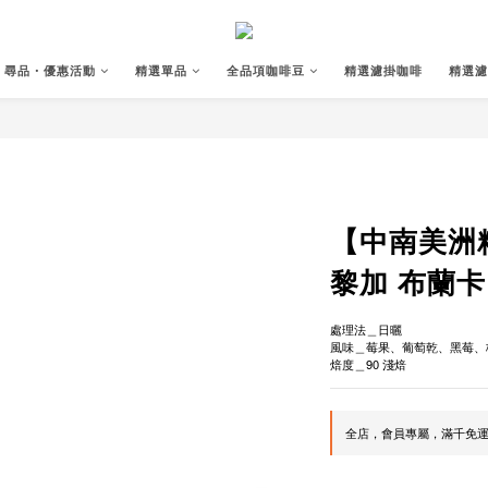
尋品・優惠活動
精選單品
全品項咖啡豆
精選濾掛咖啡
精選濾
【中南美洲
黎加 布蘭卡
處理法＿日曬
風味＿莓果、葡萄乾、黑莓、
焙度＿90 淺焙
全店，會員專屬，滿千免