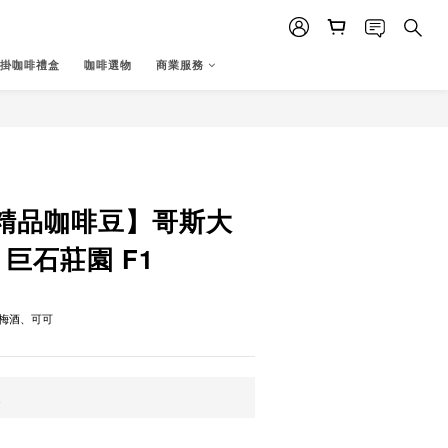
掛咖啡禮盒
咖啡選物
商業服務
立即購買
精品咖啡豆】哥斯大
 巨石莊園 F1
梅酒、可可
運