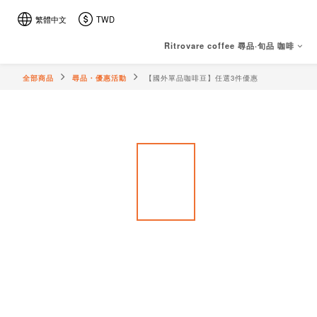
繁體中文
TWD
Ritrovare coffee 尋品·旬品 咖啡
全部商品
尋品・優惠活動
【國外單品咖啡豆】任選3件優惠