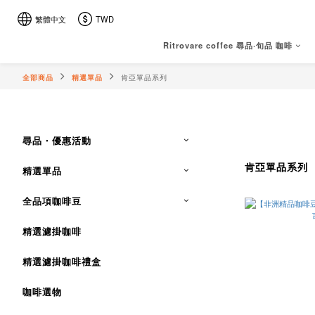
繁體中文
TWD
Ritrovare coffee 尋品·旬品 咖啡
全部商品
精選單品
肯亞單品系列
尋品・優惠活動
肯亞單品系列
精選單品
全品項咖啡豆
精選濾掛咖啡
精選濾掛咖啡禮盒
咖啡選物