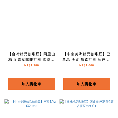
【台灣精品咖啡豆】阿里山
【中南美洲精品咖啡豆】巴
梅山 青葉咖啡莊園 索恩娜
拿馬 沃肯 詹森莊園 藝伎 水
日曬
洗
NT$1,280
NT$1,000
加入購物車
加入購物車