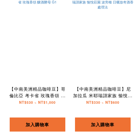
【中南美洲精品咖啡豆】哥
【中南美洲精品咖啡豆】尼
倫比亞 考卡省 玫瑰香頌 釀
加拉瓜 米耶瑞詡家族 愉悅莊
酒酵母 G1
園 波旁種 日曬放奇酒香處理
NT$530 ~ NT$1,000
NT$330 ~ NT$600
法
加入購物車
加入購物車