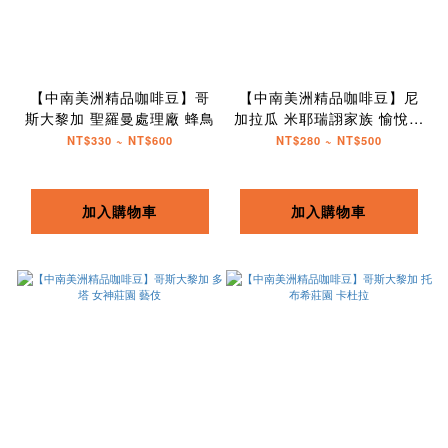
【中南美洲精品咖啡豆】哥
【中南美洲精品咖啡豆】尼
斯大黎加 聖羅曼處理廠 蜂鳥
加拉瓜 米耶瑞詡家族 愉悅莊
園 波旁種 日曬
NT$330 ~ NT$600
NT$280 ~ NT$500
加入購物車
加入購物車