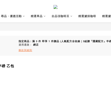
尋品・優惠活動
精選單品
全品項咖啡豆
精選濾掛咖啡
精選濾
指定商品：滿 3 件 即享 1 件贈品 (人氣配方全收錄｜3組贈『隱藏配方』半
適用通路：
網店
條款與細則
磅 乙包