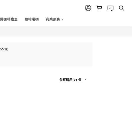
掛咖啡禮盒
咖啡選物
商業服務
磅乙包)
每頁顯示 24 個