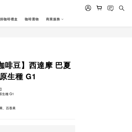
掛咖啡禮盒
咖啡選物
商業服務
立即購買
咖啡豆】西達摩 巴夏
原生種 G1
 】
原生種 G1
果、百香果
運