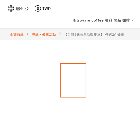
繁體中文
TWD
Ritrovare coffee 尋品·旬品 咖啡
全部商品
尋品・優惠活動
【台灣&藝伎單品咖啡豆】 任選2件優惠