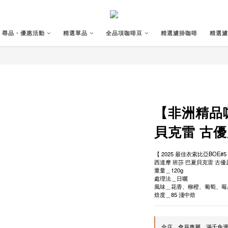
尋品・優惠活動
精選單品
全品項咖啡豆
精選濾掛咖啡
精選濾
【非洲精品
貝克雷 古優
【 2025 最佳衣索比亞BOE#5
西達摩 班莎 巴夏貝克雷 古優
重量＿120g
處理法＿日曬
風味＿花香、柳橙、葡萄、莓
焙度＿85 淺中焙
全店，會員專屬，滿千免