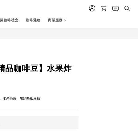
掛咖啡禮盒
咖啡選物
商業服務
立即購買
精品咖啡豆】水果炸
、水果茶感、尾韻蜂蜜蔗糖
運