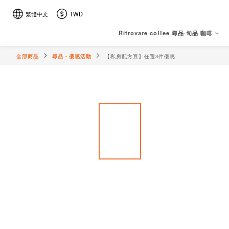
繁體中文
TWD
Ritrovare coffee 尋品·旬品 咖啡
全部商品
尋品・優惠活動
【私房配方豆】任選3件優惠