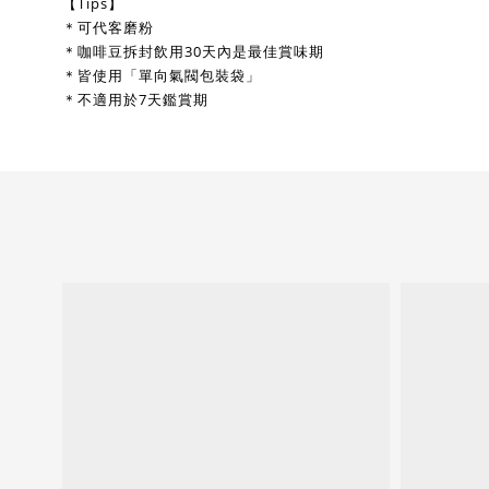
【Tips】
＊可代客磨粉
＊咖啡豆拆封飲用30天內是最佳賞味期
＊皆使用「單向氣閥包裝袋」
＊不適用於7天鑑賞期