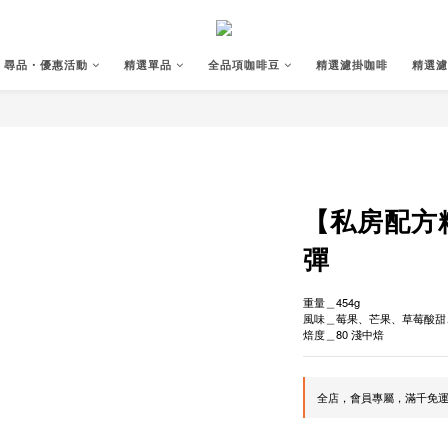
尋品・優惠活動
精選單品
全品項咖啡豆
精選濾掛咖啡
精選濾
【私房配方
彈
重量＿454g
風味＿莓果、芒果、草莓酸甜
焙度＿80 淺中焙
全店，會員專屬，滿千免