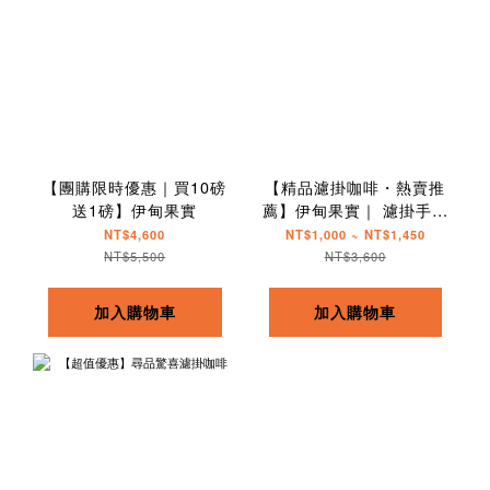
【團購限時優惠｜買10磅
【精品濾掛咖啡・熱賣推
送1磅】伊甸果實
薦】伊甸果實｜ 濾掛手沖
隨身包
NT$4,600
NT$1,000 ~ NT$1,450
NT$5,500
NT$3,600
加入購物車
加入購物車