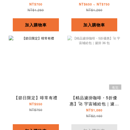
NT$700
NT$650 ~ NT$750
NT$1,260
NT$1,260
加入購物車
加入購物車
售完
【節日限定】啡常有禮
【精品濾掛咖啡・5折優
惠】🚀 宇宙補給包｜濾掛
NT$550
36 包
NT$750
NT$1,080
NT$2,160