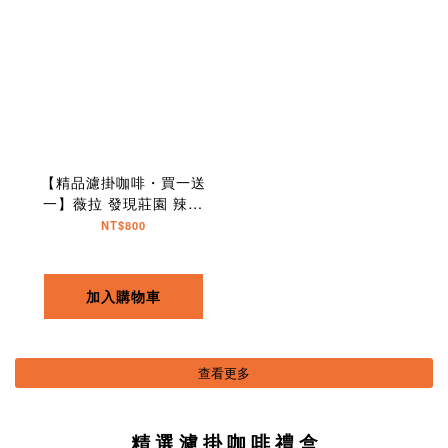
【精品濾掛咖啡・買一送
一】薇拉 發現莊園 辣椒
波旁｜10入
NT$800
加入購物車
查看更多
精 選 濾 掛 咖 啡 禮 盒