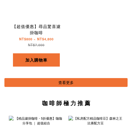
【超值優惠】尋品驚喜濾
掛咖啡
NT$800 ~ NT$4,800
NT$7,000
加入購物車
查看更多
咖 啡 師 極 力 推 薦