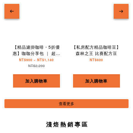
【精品濾掛咖啡・5折優
【私房配方精品咖啡豆】
惠】咖咖分享包 ｜ 超值
森林之王 比賽配方豆
組合
NT$900 ~ NT$1,140
NT$600
NT$2,290
加入購物車
加入購物車
查看更多
淺 焙 熱 銷 專 區