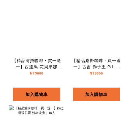
【精品濾掛咖啡・買一送
【精品濾掛咖啡・買一送
一】西達馬 花貝果娜
一】古吉 獅子王 G1 水
74158 TOP G1｜10入
洗｜10入
NT$600
NT$600
加入購物車
加入購物車