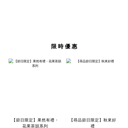
限 時 優 惠
【節日限定】果然有禮・
【尋品節日限定】秋來好
花果茶韻系列
禮