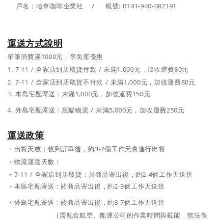
戶名：哈拿咖啡企業社 /
帳號:
0141-940-082191
運送方式說明
單筆消費滿1000元，享免運優惠
1.
7-11 / 全家店到店取貨付款
/
未滿1,000元，加收運費80元
2.
7-11 / 全家店到店取貨不付款
/
未滿1,000元，加收運費80元
3. 本島
宅配寄送 :
未滿1,000元，加收運費150元
4. 外島
宅配寄送 :
黑貓物流 /
未滿5,000元，加收運費250元
運送政策
・出貨天數：收到訂單後，約3-7個工作天會進行出貨
・
物流運送天數：
・
7-11 / 全家店到店取貨：於商品寄出後，約2-4個工作天送達
・
本島
宅配寄送 :
於商品寄出後，約2-3個工作天送達
・
外島
宅配寄送 :
於商品寄出後，約3-7個工作天送達
(需配合航空、船運公司的作業時間與載能，無法保