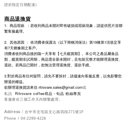
證於指定日期配達)
商品退換貨
1. 商品瑕疵 ：若收到商品未開封即有破損或瑕疵現象，請提供照片並聯
繫客服處理。
2.
19
1
其他原因
：
依消費者保護法（以下簡稱消保法）第
條第
項規定享
7
有
天猶豫期之客戶。
消費者收到商品後的隔一天享有【七天鑑賞期】。本公司之產品屬食品
類，鑑賞期非試用期，商品需全新未開封，且包裝完整才能辦理退換貨、
退款。
若商品已開封，恕無法受理退換貨、退款手續。
3.
對於商品有任何疑問，請先不要拆封，請儘速向客服反應，以免影響您
辦退的權益。
ritrovare.sales@gmail.com
或
欲辦理退換貨請來信
私訊
Ritrovare coffee尋品・旬品 粉絲專頁
客服會在三個工作天內聯繫處理。
Address /
台中市北屯區文心路四段271號1F
Phone / 04-2299-4226