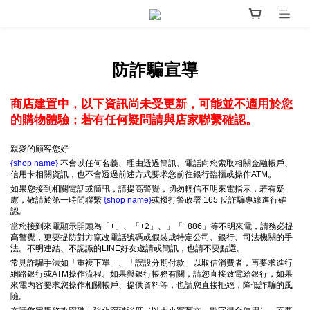
防詐騙宣導
商店建置中，以下資訊尚未受更新，可能並不適用於您
的購物體驗；若有任何疑問請與店家聯繫確認。
親愛的顧客您好
{shop name}
不會以任何名義、理由透過簡訊、電話向您索取相關金融帳戶、
信用卡相關資訊，也不會透過前述方式要求您前往銀行臨櫃或操作ATM。
如果您接到相關電話或簡訊，請提高警覺，切勿輕信不明來電指示，若有疑
慮，敬請於第一時間聯繫
{shop name}
或撥打警政署 165 反詐騙專線進行確
認。
當您接到來電顯示開頭為「+」、「+2」、」「+886」等不明來電，請務必提
高警覺，更要提防對方竄改電話號碼或假裝成特定公司、銀行、司法機關的手
法。不明連結、不認識的LINE好友邀請或簡訊，也請不要點選。
常見詐騙手法如「重複下單」、「誤設分期付款」以取信消費者，再要求進行
網路銀行或ATM操作流程。如果與銀行帳務有關，請您直接致電給銀行，如果
來電內容要求您操作相關帳戶、提供資料等，也請您直接拒絕，降低詐騙的風
險。