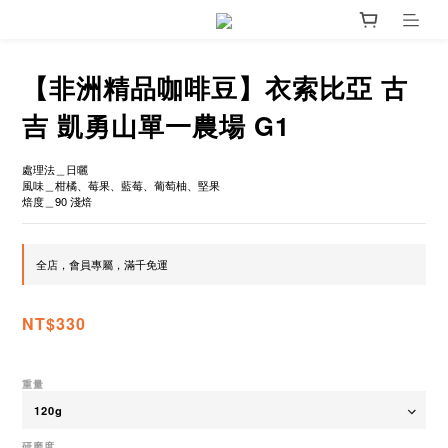
【非洲精品咖啡豆】衣索比亞 古
吉 凱勇山單一農場 G1
處理法＿日曬
風味＿柑橘、莓果、藍莓、葡萄柚、堅果
焙度＿90 淺焙
全店，會員專屬，滿千免運
NT$330
重量
研磨度