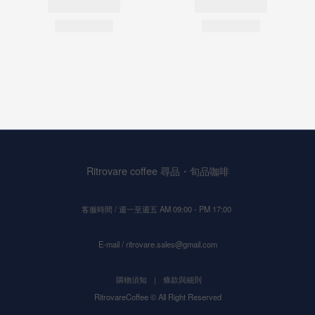
Ritrovare coffee 尋品・旬品咖啡
客服時間 / 週一至週五 AM 09:00 - PM 17:00
E-mail / ritrovare.sales@gmail.com
購物須知
｜
條款與細則
RitrovareCoffee © All Right Reserved