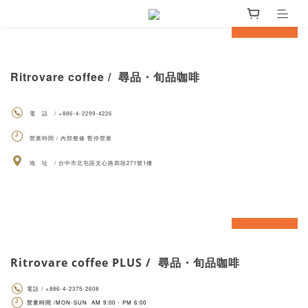
prev
next
Ritrovare coffee / 尋品・旬品咖啡
電 話 / +886-4-2299-4226
營業時間 / 內部整修 暫停營業
地 址 / 台中市北屯區文心路四段271號1樓
prev
next
Ritrovare coffee PLUS / 尋品・旬品咖啡
電話 / +886-4-2375-2608
營業時間 /MON-SUN AM 9:00 - PM 6:00