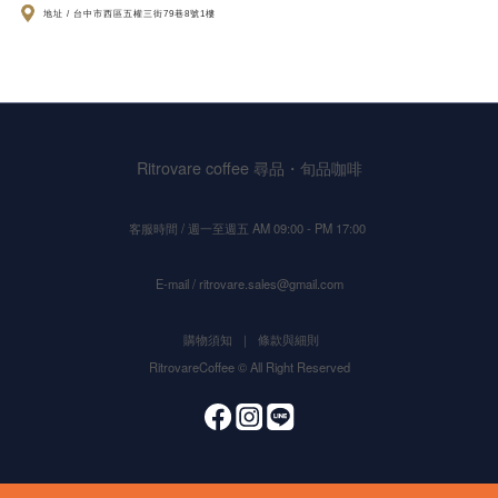
地址 / 台中市西區五權三街79巷8號1樓
Ritrovare coffee 尋品・旬品咖啡
客服時間 / 週一至週五 AM 09:00 - PM 17:00
E-mail / ritrovare.sales@gmail.com
購物須知
｜
條款與細則
RitrovareCoffee © All Right Reserved