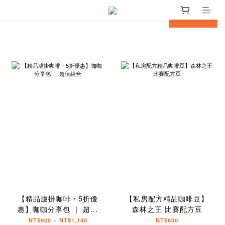
prev
next
【精品濾掛咖啡・5折優
【私房配方精品咖啡豆】
惠】咖咖分享包 ｜ 超值
森林之王 比賽配方豆
組合
NT$900 ~ NT$1,140
NT$600