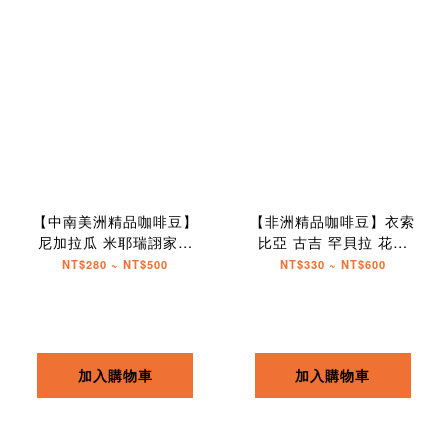
【中南美洲精品咖啡豆】
【非洲精品咖啡豆】衣索
尼加拉瓜 米耶瑞詡家族
比亞 古吉 罕貝拉 花蝶
愉悅莊園 波旁種 日曬
G1
NT$280 ~ NT$500
NT$330 ~ NT$600
加入購物車
加入購物車