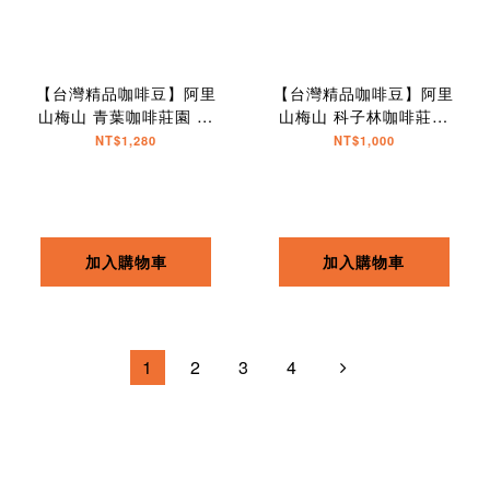
【台灣精品咖啡豆】阿里
【台灣精品咖啡豆】阿里
山梅山 青葉咖啡莊園 索
山梅山 科子林咖啡莊園
恩娜 日曬
SL34
NT$1,280
NT$1,000
加入購物車
加入購物車
1
2
3
4