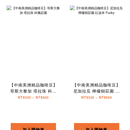
【中南美洲精品咖啡豆】
【中南美洲精品咖啡豆】
哥斯大黎加 塔拉珠 科佩
尼加拉瓜 檸檬樹莊園 紅
莊園
波本 Funky
NT$330 ~ NT$600
NT$330 ~ NT$600
加入購物車
加入購物車