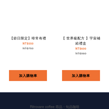
【節日限定】啡常有禮
【 世界級配方 】宇宙補
給禮盒
NT$550
NT$750
NT$600
NT$960
加入購物車
加入購物車
Ritrovare coffee 尋品・旬品咖啡