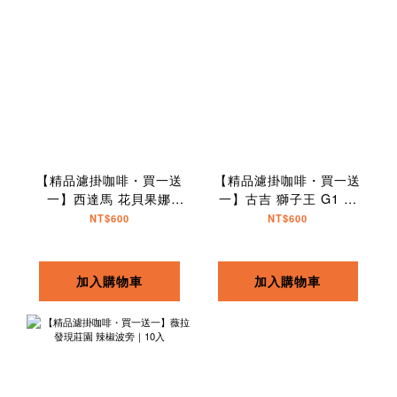
【精品濾掛咖啡・買一送
【精品濾掛咖啡・買一送
一】西達馬 花貝果娜
一】古吉 獅子王 G1 水
74158 TOP G1｜10入
洗｜10入
NT$600
NT$600
加入購物車
加入購物車