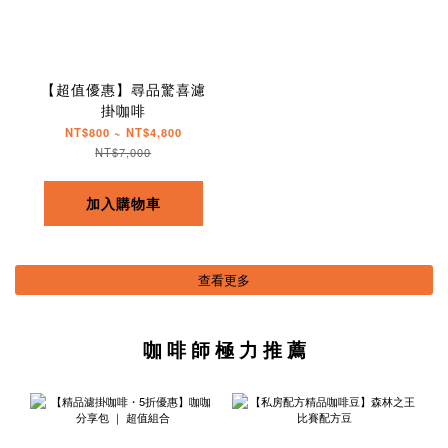
【超值優惠】尋品驚喜濾
掛咖啡
NT$800 ~ NT$4,800
NT$7,000
加入購物車
查看更多
咖 啡 師 極 力 推 薦