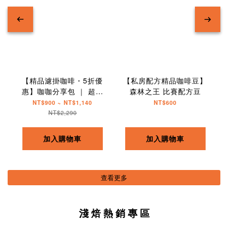
【精品濾掛咖啡・5折優
【私房配方精品咖啡豆】
惠】咖咖分享包 ｜ 超值
森林之王 比賽配方豆
組合
NT$900 ~ NT$1,140
NT$600
NT$2,290
加入購物車
加入購物車
查看更多
淺 焙 熱 銷 專 區