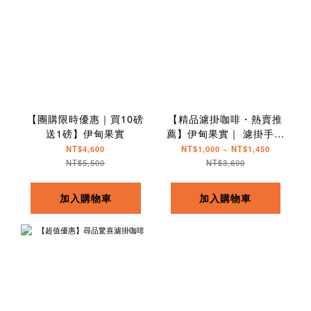
【團購限時優惠｜買10磅
【精品濾掛咖啡・熱賣推
送1磅】伊甸果實
薦】伊甸果實｜ 濾掛手沖
隨身包
NT$4,600
NT$1,000 ~ NT$1,450
NT$5,500
NT$3,600
加入購物車
加入購物車