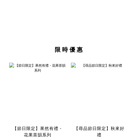
限 時 優 惠
【節日限定】果然有禮・
【尋品節日限定】秋來好
花果茶韻系列
禮