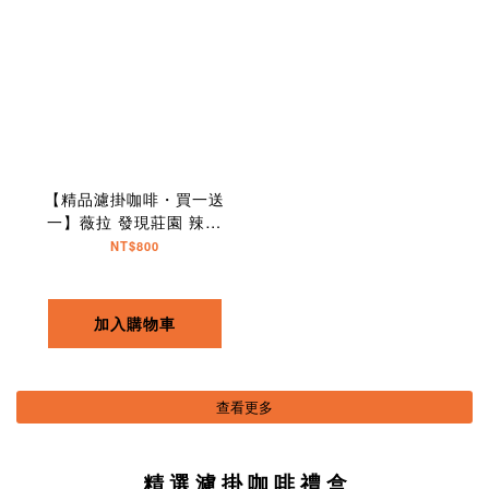
【精品濾掛咖啡・買一送
一】薇拉 發現莊園 辣椒
波旁｜10入
NT$800
加入購物車
查看更多
精 選 濾 掛 咖 啡 禮 盒