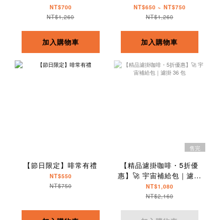
NT$700
NT$650 ~ NT$750
NT$1,260
NT$1,260
加入購物車
加入購物車
售完
【節日限定】啡常有禮
【精品濾掛咖啡・5折優
惠】🚀 宇宙補給包｜濾掛
NT$550
36 包
NT$750
NT$1,080
NT$2,160