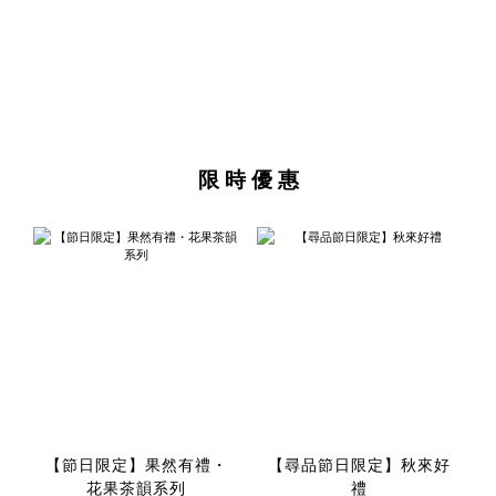
限 時 優 惠
【節日限定】果然有禮・
【尋品節日限定】秋來好
花果茶韻系列
禮