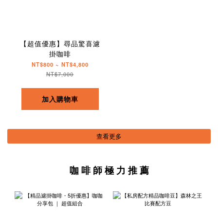
【超值優惠】尋品驚喜濾
掛咖啡
NT$800 ~ NT$4,800
NT$7,000
加入購物車
查看更多
咖 啡 師 極 力 推 薦