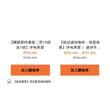
【團購限時優惠｜買10磅
【精品濾掛咖啡・熱賣推
送1磅】伊甸果實
薦】伊甸果實｜ 濾掛手沖
隨身包
NT$4,600
NT$1,000 ~ NT$1,450
NT$5,500
NT$3,600
加入購物車
加入購物車