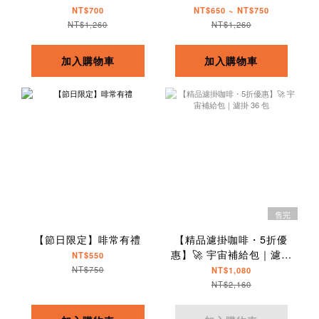
NT$700
NT$650 ~ NT$750
NT$1,260
NT$1,260
加入購物車
加入購物車
售完
【節日限定】啡常有禮
【精品濾掛咖啡・5折優
惠】🚀 宇宙補給包｜濾掛
NT$550
36 包
NT$750
NT$1,080
NT$2,160