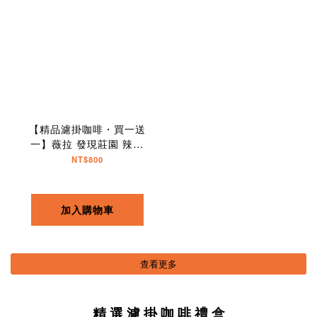
【精品濾掛咖啡・買一送
一】薇拉 發現莊園 辣椒
波旁｜10入
NT$800
加入購物車
查看更多
精 選 濾 掛 咖 啡 禮 盒