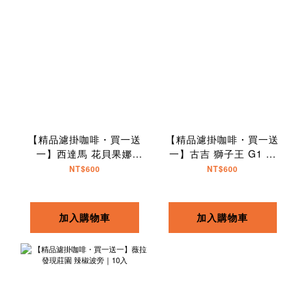
【精品濾掛咖啡・買一送
【精品濾掛咖啡・買一送
一】西達馬 花貝果娜
一】古吉 獅子王 G1 水
74158 TOP G1｜10入
洗｜10入
NT$600
NT$600
加入購物車
加入購物車