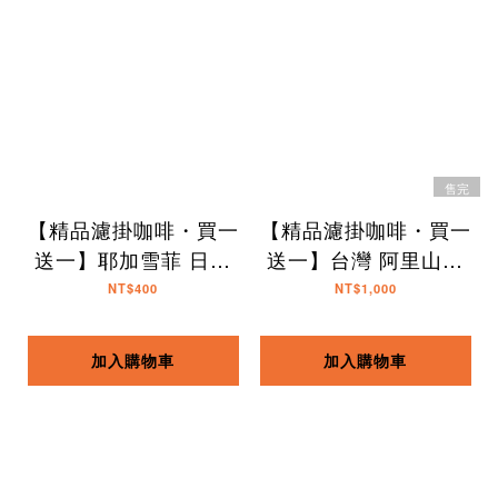
售完
【精品濾掛咖啡・買一
【精品濾掛咖啡・買一
送一】耶加雪菲 日曬
送一】台灣 阿里山產
｜10入
區｜10入
NT$400
NT$1,000
加入購物車
加入購物車