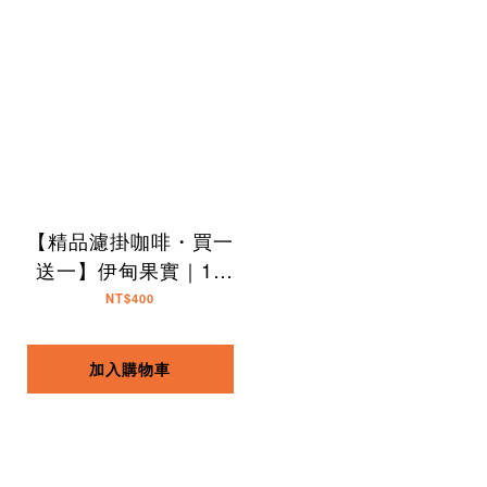
【精品濾掛咖啡・買一
送一】伊甸果實｜10
入
NT$400
加入購物車