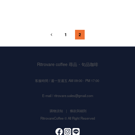
1
2
Ritrovare coffee 尋品・旬品咖啡
客服時間 / 週一至週五 AM 09:00 - PM 17:00
E-mail / ritrovare.sales@gmail.com
購物須知
｜
條款與細則
RitrovareCoffee © All Right Reserved