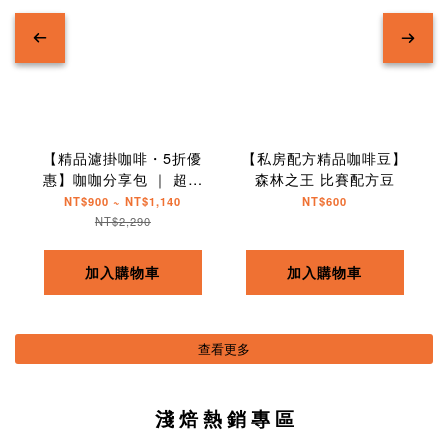
【精品濾掛咖啡・5折優
【私房配方精品咖啡豆】
惠】咖咖分享包 ｜ 超值
森林之王 比賽配方豆
組合
NT$900 ~ NT$1,140
NT$600
NT$2,290
加入購物車
加入購物車
查看更多
淺 焙 熱 銷 專 區