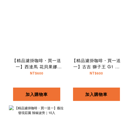
【精品濾掛咖啡・買一送
【精品濾掛咖啡・買一送
一】西達馬 花貝果娜
一】古吉 獅子王 G1 水
74158 TOP G1｜10入
洗｜10入
NT$600
NT$600
加入購物車
加入購物車