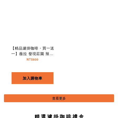
【精品濾掛咖啡・買一送
一】薇拉 發現莊園 辣椒
波旁｜10入
NT$800
加入購物車
查看更多
精 選 濾 掛 咖 啡 禮 盒