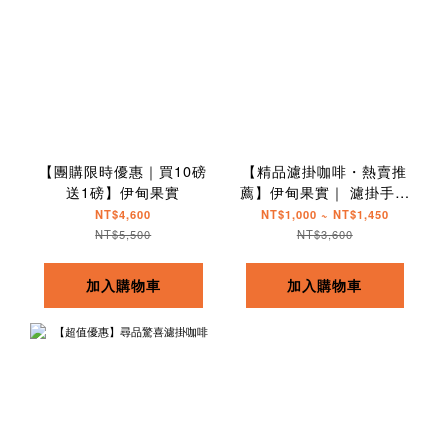
【團購限時優惠｜買10磅
【精品濾掛咖啡・熱賣推
送1磅】伊甸果實
薦】伊甸果實｜ 濾掛手沖
隨身包
NT$4,600
NT$1,000 ~ NT$1,450
NT$5,500
NT$3,600
加入購物車
加入購物車