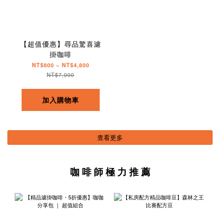
【超值優惠】尋品驚喜濾
掛咖啡
NT$800 ~ NT$4,800
NT$7,000
加入購物車
查看更多
咖 啡 師 極 力 推 薦