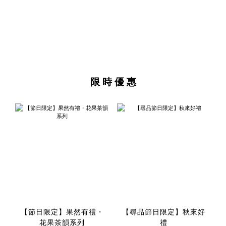
限 時 優 惠
【節日限定】果然有禮・
【尋品節日限定】秋來好
花果茶韻系列
禮