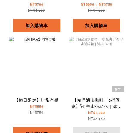
NT$700
NT$650 ~ NT$750
NT$1,260
NT$1,260
加入購物車
加入購物車
售完
【節日限定】啡常有禮
【精品濾掛咖啡・5折優
惠】🚀 宇宙補給包｜濾掛
NT$550
36 包
NT$750
NT$1,080
NT$2,160