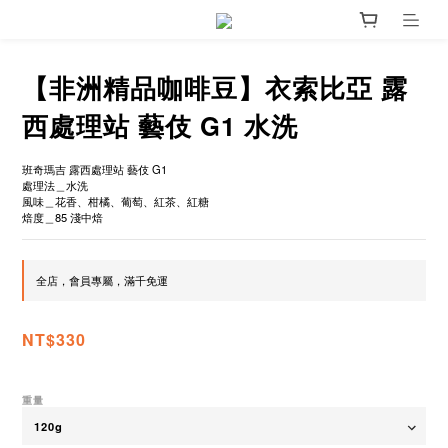
【非洲精品咖啡豆】衣索比亞 露
西處理站 藝伎 G1 水洗
班奇瑪吉 露西處理站 藝伎 G1
處理法＿水洗
風味＿花香、柑橘、葡萄、紅茶、紅糖
焙度＿85 淺中焙
全店，會員專屬，滿千免運
NT$330
重量