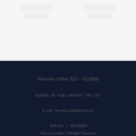
Ritrovare coffee 尋品・旬品咖啡
客服時間 / 週一至週五 AM 09:00 - PM 17:00
E-mail / ritrovare.sales@gmail.com
購物須知
｜
條款與細則
RitrovareCoffee © All Right Reserved