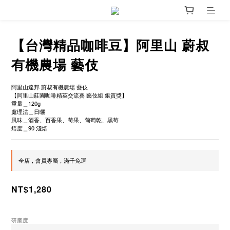
【台灣精品咖啡豆】阿里山 蔚叔
有機農場 藝伎
阿里山達邦 蔚叔有機農場 藝伎
【阿里山莊園咖啡精英交流賽 藝伎組 銀質獎】
重量＿120g
處理法＿日曬
風味＿酒香、百香果、莓果、葡萄乾、黑莓
焙度＿90 淺焙
全店，會員專屬，滿千免運
NT$1,280
研磨度