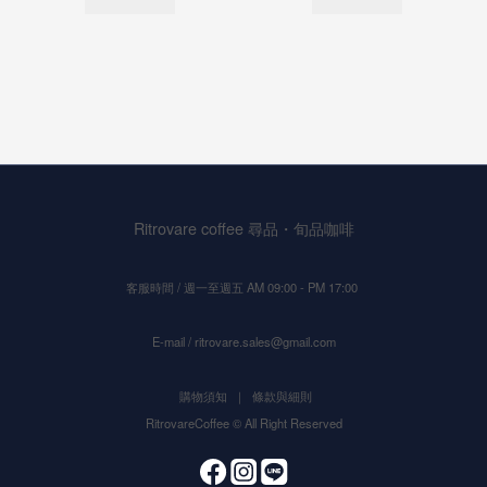
Ritrovare coffee 尋品・旬品咖啡
客服時間 / 週一至週五 AM 09:00 - PM 17:00
E-mail / ritrovare.sales@gmail.com
購物須知
｜
條款與細則
RitrovareCoffee © All Right Reserved