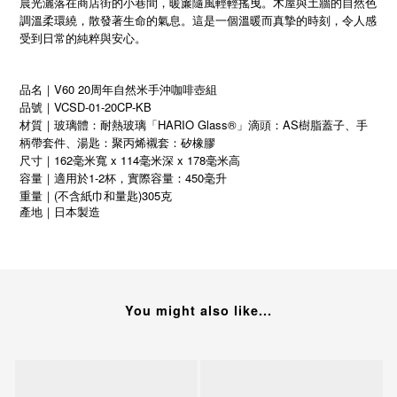
晨光灑落在商店街的小巷間，暖簾隨風輕輕搖曳。木屋與土牆的自然色
調溫柔環繞，散發著生命的氣息。這是一個溫暖而真摯的時刻，令人感
受到日常的純粹與安心。
品名｜V60 20周年自然米手沖咖啡壺組
品號｜VCSD-01-20CP-KB
材質｜玻璃體：耐熱玻璃「HARIO Glass®」滴頭：AS樹脂蓋子、手
柄帶套件、湯匙：聚丙烯襯套：矽橡膠
尺寸｜162毫米寬 x 114毫米深 x 178毫米高
容量｜適用於1-2杯，實際容量：450毫升
重量｜(不含紙巾和量匙)305克
產地
｜
日本製造
You might also like...