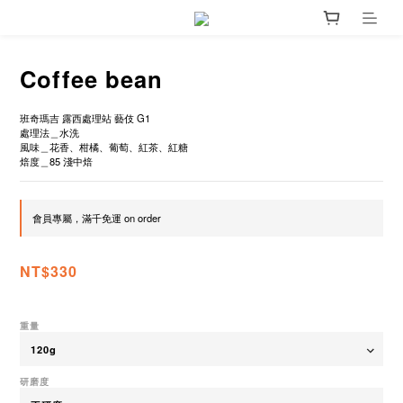
Coffee bean
班奇瑪吉 露西處理站 藝伎 G1
處理法＿水洗
風味＿花香、柑橘、葡萄、紅茶、紅糖
焙度＿85 淺中焙
會員專屬，滿千免運 on order
NT$330
重量
研磨度