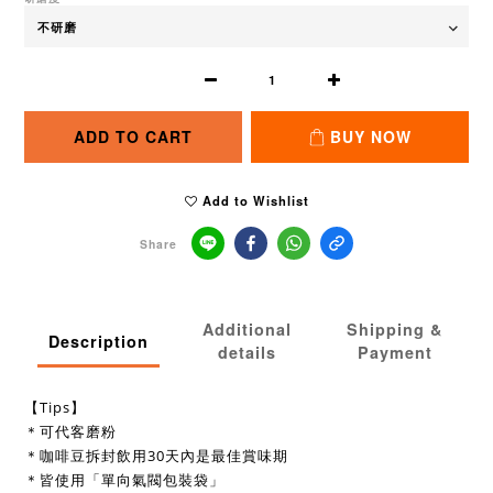
ADD TO CART
BUY NOW
Add to Wishlist
Share
Additional
Shipping &
Description
details
Payment
【Tips】
＊可代客磨粉
＊咖啡豆拆封飲用30天內是最佳賞味期
＊皆使用「單向氣閥包裝袋」