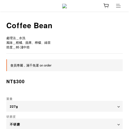
Coffee Bean
處理法＿水洗
風味＿柑橘、蘋果、檸檬、綠茶
焙度＿85 淺中焙
會員專屬，滿千免運 on order
NT$300
重量
研磨度