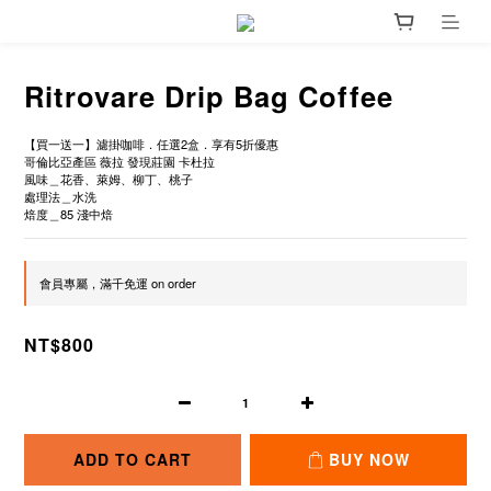
Ritrovare Drip Bag Coffee
【買一送一】濾掛咖啡．任選2盒．享有5折優惠
哥倫比亞產區 薇拉 發現莊園 卡杜拉
風味＿花香、萊姆、柳丁、桃子
處理法＿水洗
焙度＿85 淺中焙
會員專屬，滿千免運 on order
NT$800
ADD TO CART
BUY NOW