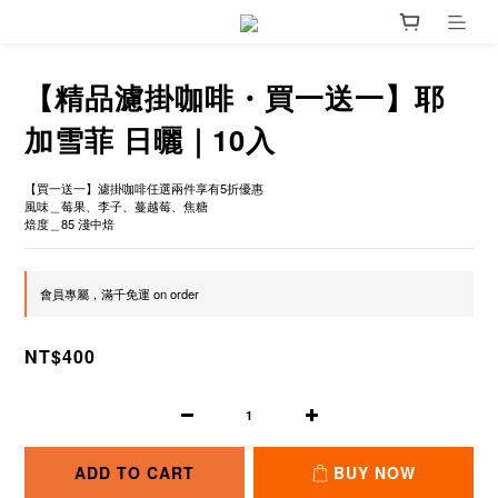
【精品濾掛咖啡・買一送一】耶
加雪菲 日曬｜10入
【買一送一】濾掛咖啡任選兩件享有5折優惠
風味＿莓果、李子、蔓越莓、焦糖
焙度＿85 淺中焙
會員專屬，滿千免運 on order
NT$400
ADD TO CART
BUY NOW