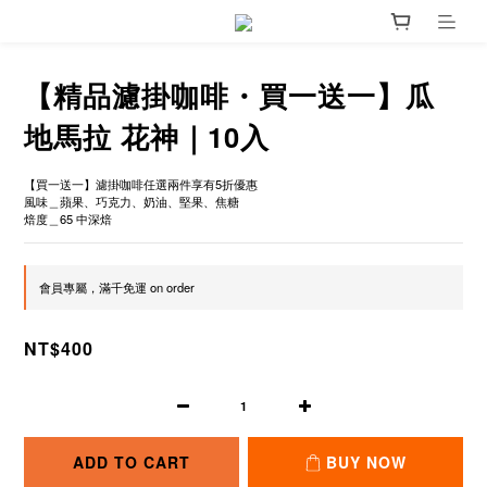
【精品濾掛咖啡・買一送一】瓜
地馬拉 花神｜10入
【買一送一】濾掛咖啡任選兩件享有5折優惠
風味＿蘋果、巧克力、奶油、堅果、焦糖
焙度＿65 中深焙
會員專屬，滿千免運 on order
NT$400
ADD TO CART
BUY NOW