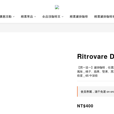
優惠活動
精選單品
全品項咖啡豆
精選濾掛咖啡
精選濾掛咖啡
Ritrovare 
【買一送一】濾掛咖啡．任選
風味＿桃子、蘋果、堅果、黑
焙度＿65 中深焙
會員專屬，滿千免運 on ord
NT$400