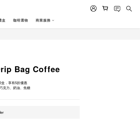
禮盒
咖啡選物
商業服務
BUY NOW
Drip Bag Coffee
2盒．享有5折優惠
巧克力、奶油、焦糖
er