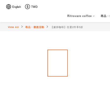
English
TWD
Ritrovare coffee
尋品・
View All
尋品・優惠活動
【濾掛咖啡】任選2件享5折