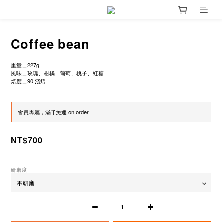
Coffee bean
重量＿227g
風味＿玫瑰、柑橘、葡萄、桃子、紅糖
焙度＿90 淺焙
會員專屬，滿千免運 on order
NT$700
研磨度