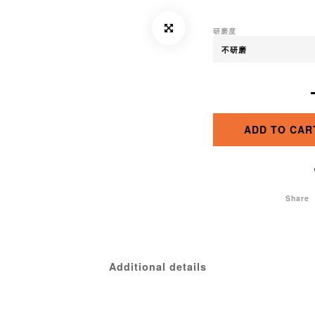
研磨度
ADD TO CAR
Share
Additional details