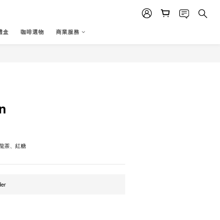
禮盒
咖啡選物
商業服務
BUY NOW
n
龍茶、紅糖
er