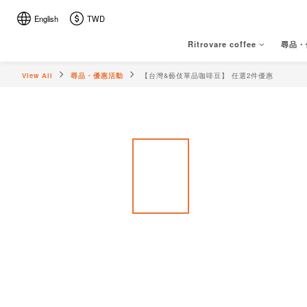
English
TWD
Ritrovare coffee
尋品・
View All
尋品・優惠活動
【台灣&藝伎單品咖啡豆】 任選2件優惠