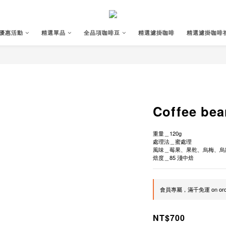
優惠活動
精選單品
全品項咖啡豆
精選濾掛咖啡
精選濾掛咖啡
Coffee bea
重量＿120g
處理法＿蜜處理
風味＿莓果、果乾、烏梅、烏
焙度＿85 淺中焙
會員專屬，滿千免運 on ord
NT$700