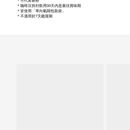
＊可代客磨粉
＊咖啡豆拆封飲用30天內是最佳賞味期
＊皆使用「單向氣閥包裝袋」
＊不適用於7天鑑賞期