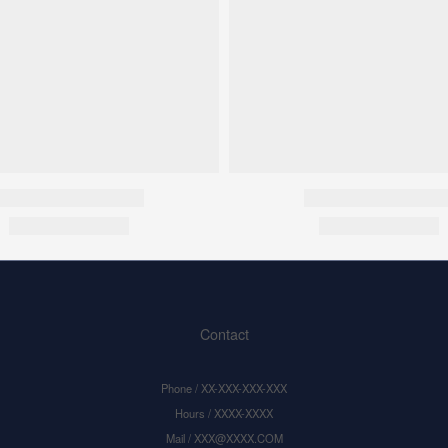
Contact
Phone / XX-XXX-XXX-XXX
Hours / XXXX-XXXX
Mail / XXX@XXXX.COM