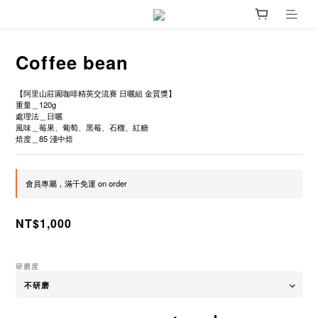
Coffee bean
【阿里山莊園咖啡精英交流賽 日曬組 金質獎】
重量＿120g
處理法＿日曬
風味＿莓果、葡萄、黑莓、石榴、紅糖
焙度＿85 淺中焙
會員專屬，滿千免運 on order
NT$1,000
研磨度