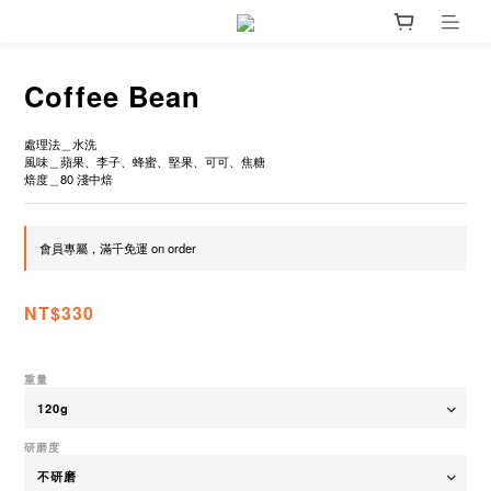
Coffee Bean
處理法＿水洗
風味＿蘋果、李子、蜂蜜、堅果、可可、焦糖
焙度＿80 淺中焙
會員專屬，滿千免運 on order
NT$330
重量
研磨度