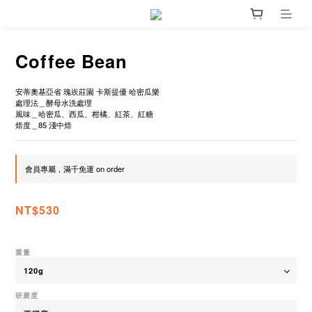
Coffee Bean
安蒂奧基亞省 瑰崁莊園 卡斯提優 哈密瓜樂
處理法＿酵母水洗處理
風味＿哈密瓜、西瓜、柑橘、紅茶、紅糖
焙度＿85 淺中焙
會員專屬，滿千免運 on order
NT$530
重量
研磨度