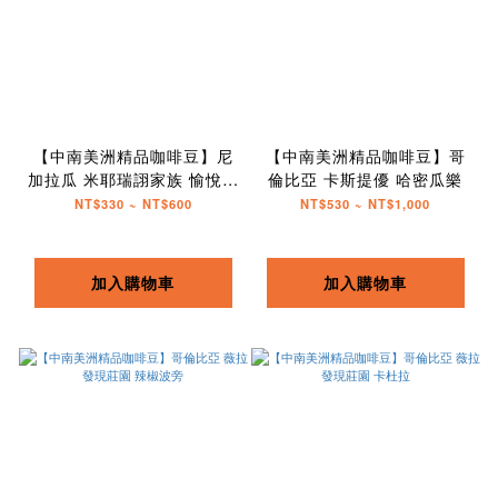
【中南美洲精品咖啡豆】尼
【中南美洲精品咖啡豆】哥
加拉瓜 米耶瑞詡家族 愉悅莊
倫比亞 卡斯提優 哈密瓜樂
園 波旁種 日曬放奇酒香處理
NT$330 ~ NT$600
NT$530 ~ NT$1,000
法
加入購物車
加入購物車