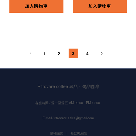
加入購物車
加入購物車
1
2
3
4
Ritrovare coffee 尋品・旬品咖啡
客服時間 / 週一至週五 AM 09:00 - PM 17:00
E-mail / ritrovare.sales@gmail.com
購物須知
｜
條款與細則